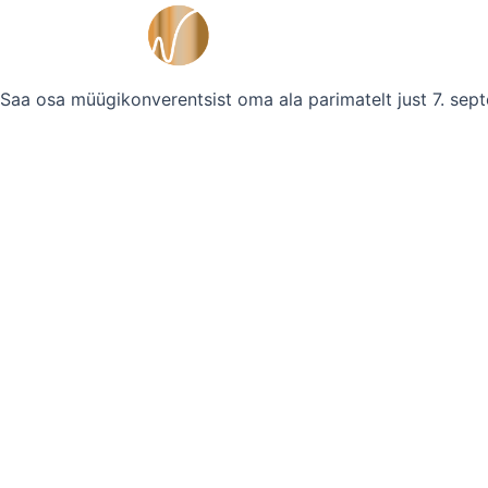
Skip
to
content
Saa osa müügikonverentsist oma ala parimatelt just 7. sept