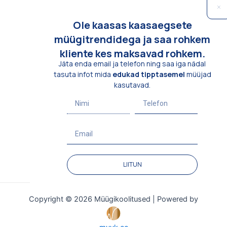
Ole kaasas kaasaegsete
P
müügitrendidega ja saa rohkem
kliente kes maksavad rohkem.
Jäta enda email ja telefon ning saa iga nädal
S
tasuta infot mida
edukad tipptasemel
müüjad
kasutavad.
Nimi
Telefon
T
Email
t
LIITUN
Copyright © 2026 Müügikoolitused | Powered by